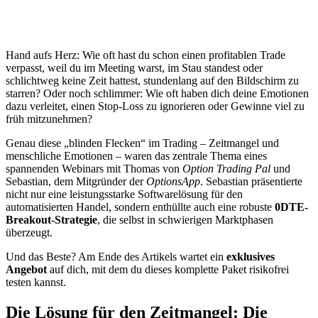
Hand aufs Herz: Wie oft hast du schon einen profitablen Trade
verpasst, weil du im Meeting warst, im Stau standest oder
schlichtweg keine Zeit hattest, stundenlang auf den Bildschirm zu
starren? Oder noch schlimmer: Wie oft haben dich deine Emotionen
dazu verleitet, einen Stop-Loss zu ignorieren oder Gewinne viel zu
früh mitzunehmen?
Genau diese „blinden Flecken“ im Trading – Zeitmangel und
menschliche Emotionen – waren das zentrale Thema eines
spannenden Webinars mit Thomas von
Option Trading Pal
und
Sebastian, dem Mitgründer der
OptionsApp
. Sebastian präsentierte
nicht nur eine leistungsstarke Softwarelösung für den
automatisierten Handel, sondern enthüllte auch eine robuste
0DTE-
Breakout-Strategie
, die selbst in schwierigen Marktphasen
überzeugt.
Und das Beste? Am Ende des Artikels wartet ein
exklusives
Angebot
auf dich, mit dem du dieses komplette Paket risikofrei
testen kannst.
Die Lösung für den Zeitmangel: Die