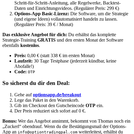
Schritt-für-Schritt-Anleitung, alle Regelwerke, Backtest-
Daten und Einrichtungsvideos. (Regulärer Preis: 299 €)
Options-App Basic-Lizenz:
Die Software, um die Strategie
(und eigene Ideen) vollautomatisiert handeln zu lassen.
(Regulärer Preis: 39 € / Monat)
Das exklusive Angebot für dich:
Du erhältst das komplette
Strategie-Training
GRATIS
und den ersten Monat der Software
ebenfalls
kostenlos
.
Preis:
0,00 € (statt 338 € im ersten Monat)
Laufzeit:
30 Tage Testphase (jederzeit kündbar, keine
Abofalle!)
Code:
OTP
So sicherst du dir den Deal:
Gehe auf
optionsapp.de/breakout
Lege das Paket in den Warenkorb.
Gib im Checkout den Gutscheincode
OTP
ein.
Der Preis reduziert sich sofort auf 0 €.
Bonus:
Wer das Angebot annimmt, bekommt von Thomas noch ein
„Zuckerl“ obendrauf. Wenn du die Bestätigungsmail der Options-
App an
weiterleitest, erhältst du
info@optiontradingpal.com