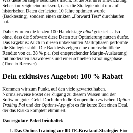
Was diese Strategie besonders macht, ist die Art ihrer Entwicklung.
Sebastian zeigte eindrucksvoll, dass die Strategie nicht nur auf
historischen Daten der letzten 10 Jahre optimiert wurde
(Backtesting), sondern einen strikten „Forward Test“ durchlaufen
hat.
Dabei wurden die letzten 100 Handelstage
blind
getestet – also
ohne, dass die Software diese Daten zur Optimierung nutzen durfte.
Das Ergebnis: Auch in diesen unbekannten Marktphasen performte
die Strategie stabil. Die Backtests zeigen eine durchschnittliche
Rendite von ca. 38 % p.a. (bei entsprechender Margin-Auslastung)
mit moderaten Drawdowns und einer schnellen Erholungsphase
(Time to Recover).
Dein exklusives Angebot: 100 % Rabatt
Kommen wir zum Punkt, auf den viele gewartet haben.
Normalerweise kostet der Zugang zu diesem Wissen und der
Software gutes Geld. Doch durch die Kooperation zwischen
Option
Trading Pal
und der
Options-App
gibt es für kurze Zeit einen Deal,
der das Risiko komplett eliminiert.
Das reguläre Paket beinhaltet:
Das Online-Training zur 0DTE-Breakout-Strategie:
Eine