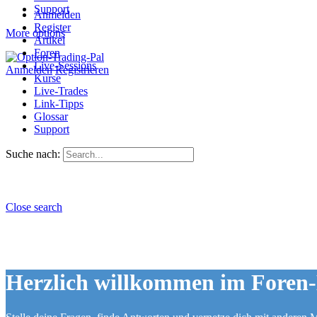
Support
Anmelden
Register
More options
Artikel
Foren
Live-Sessions
Anmelden
Registrieren
Kurse
Live-Trades
Link-Tipps
Glossar
Support
Suche nach:
Close search
Herzlich willkommen im Foren-