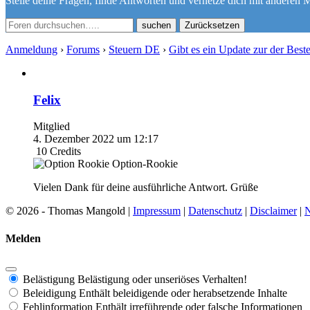
Stelle deine Fragen, finde Antworten und vernetze dich mit anderen M
Zurücksetzen
Anmeldung
›
Forums
›
Steuern DE
›
Gibt es ein Update zur der Bes
Felix
Mitglied
4. Dezember 2022 um 12:17
10
Credits
Option-Rookie
Vielen Dank für deine ausführliche Antwort. Grüße
© 2026 - Thomas Mangold |
Impressum
|
Datenschutz
|
Disclaimer
|
N
Melden
Belästigung
Belästigung oder unseriöses Verhalten!
Beleidigung
Enthält beleidigende oder herabsetzende Inhalte
Fehlinformation
Enthält irreführende oder falsche Informationen