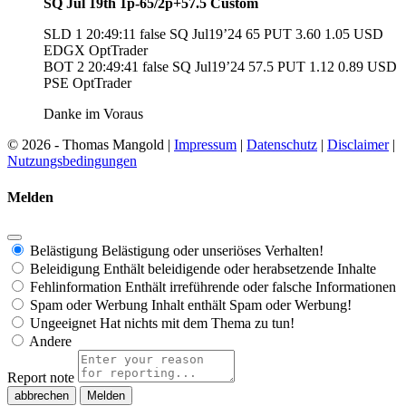
SQ Jul 19th 1p-65/2p+57.5 Custom
SLD 1 20:49:11 false SQ Jul19’24 65 PUT 3.60 1.05 USD
EDGX OptTrader
BOT 2 20:49:41 false SQ Jul19’24 57.5 PUT 1.12 0.89 USD
PSE OptTrader
Danke im Voraus
© 2026 - Thomas Mangold |
Impressum
|
Datenschutz
|
Disclaimer
|
Nutzungsbedingungen
Melden
Belästigung
Belästigung oder unseriöses Verhalten!
Beleidigung
Enthält beleidigende oder herabsetzende Inhalte
Fehlinformation
Enthält irreführende oder falsche Informationen
Spam oder Werbung
Inhalt enthält Spam oder Werbung!
Ungeeignet
Hat nichts mit dem Thema zu tun!
Andere
Report note
Melden