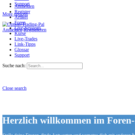
Support
Anmelden
Register
More options
Artikel
Foren
Live-Sessions
Anmelden
Registrieren
Kurse
Live-Trades
Link-Tipps
Glossar
Support
Suche nach:
Close search
Herzlich willkommen im Foren-