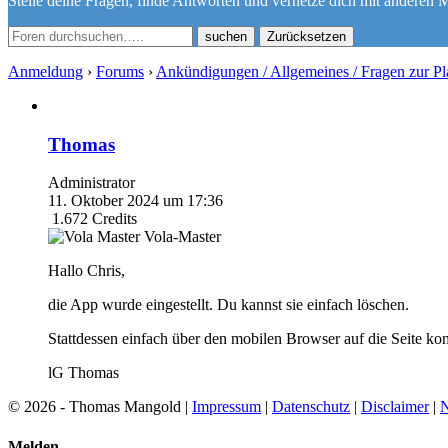
Stelle deine Fragen, finde Antworten und vernetze dich mit anderen M
Zurücksetzen
Anmeldung
›
Forums
›
Ankündigungen / Allgemeines / Fragen zur Pl
Thomas
Administrator
11. Oktober 2024 um 17:36
1.672
Credits
Vola-Master
Hallo Chris,
die App wurde eingestellt. Du kannst sie einfach löschen.
Stattdessen einfach über den mobilen Browser auf die Seite k
lG Thomas
© 2026 - Thomas Mangold |
Impressum
|
Datenschutz
|
Disclaimer
|
N
Melden