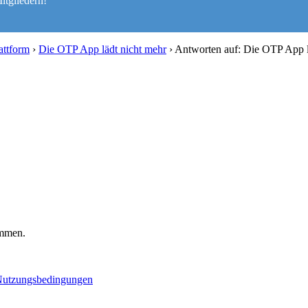
itgliedern!
attform
›
Die OTP App lädt nicht mehr
›
Antworten auf: Die OTP App l
ommen.
utzungsbedingungen