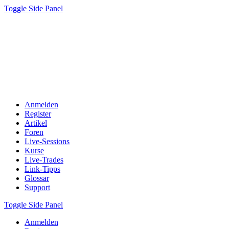
Toggle Side Panel
Anmelden
Register
Artikel
Foren
Live-Sessions
Kurse
Live-Trades
Link-Tipps
Glossar
Support
Toggle Side Panel
Anmelden