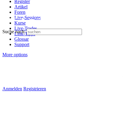
Register
Artikel
Foren
Live-Sessions
Kurse
Live-Trades
Suche nach:
Link-Tipps
Glossar
Support
More options
Anmelden
Registrieren