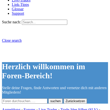
Live-Trades
Link-Tipps
Glossar
Support
Suche nach:
Close search
Herzlich willkommen im
Foren-Bereich!
Stelle deine Fragen, finde Antworten und vernetze dich mit anderen
Mitgliedern!
Zurücksetzen
Anmeldung
›
Forums
›
Live-Trades
›
Trade-Idee Silber (SLV)
›