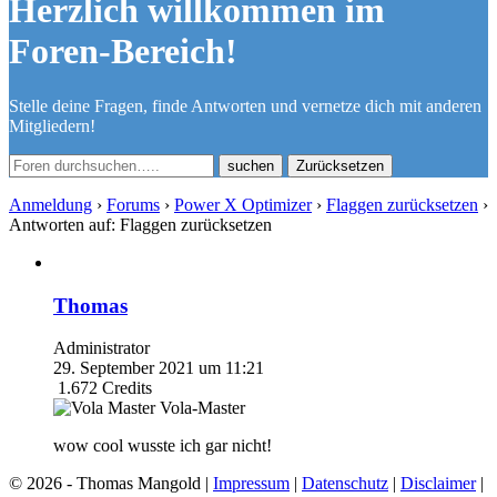
Herzlich willkommen im
Foren-Bereich!
Stelle deine Fragen, finde Antworten und vernetze dich mit anderen
Mitgliedern!
Zurücksetzen
Anmeldung
›
Forums
›
Power X Optimizer
›
Flaggen zurücksetzen
›
Antworten auf: Flaggen zurücksetzen
Thomas
Administrator
29. September 2021 um 11:21
1.672
Credits
Vola-Master
wow cool wusste ich gar nicht!
© 2026 - Thomas Mangold |
Impressum
|
Datenschutz
|
Disclaimer
|