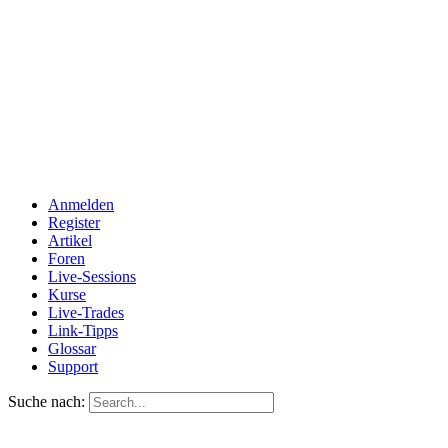
Anmelden
Register
Artikel
Foren
Live-Sessions
Kurse
Live-Trades
Link-Tipps
Glossar
Support
Suche nach: