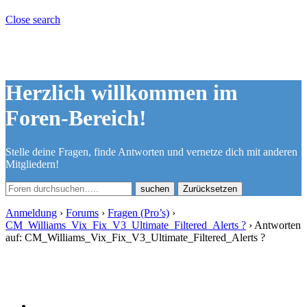
Close search
Herzlich willkommen im
Foren-Bereich!
Stelle deine Fragen, finde Antworten und vernetze dich mit anderen
Mitgliedern!
Zurücksetzen
Anmeldung
›
Forums
›
Fragen (Pro’s)
›
CM_Williams_Vix_Fix_V3_Ultimate_Filtered_Alerts ?
›
Antworten
auf: CM_Williams_Vix_Fix_V3_Ultimate_Filtered_Alerts ?