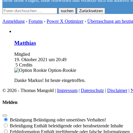
Stelle deine Fragen, finde Antworten und vernetze dich mit anderen M
Zurücksetzen
Anmeldung
›
Forums
›
Power X Optimizer
›
Überraschung am heutig
Matthias
Mitglied
19. Oktober 2021 um 20:49
5
Credits
Option-Rookie
Danke Markus! Ist heute eingetroffen.
© 2026 - Thomas Mangold |
Impressum
|
Datenschutz
|
Disclaimer
|
N
Melden
Belästigung
Belästigung oder unseriöses Verhalten!
Beleidigung
Enthält beleidigende oder herabsetzende Inhalte
Fehlinformation
Enthält irreführende oder falsche Informationen