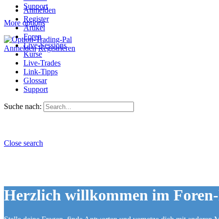
Support
Anmelden
Register
More options
Artikel
Foren
Live-Sessions
Anmelden
Registrieren
Kurse
Live-Trades
Link-Tipps
Glossar
Support
Suche nach:
Close search
Herzlich willkommen im Foren-