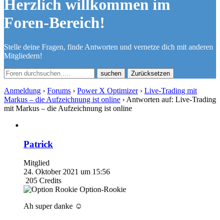
Herzlich willkommen im
Foren-Bereich!
Stelle deine Fragen, finde Antworten und vernetze dich mit anderen
Mitgliedern!
Zurücksetzen
Anmeldung
›
Forums
›
Power X Optimizer
›
Live-Trading mit
Markus – die Aufzeichnung ist online
›
Antworten auf: Live-Trading
mit Markus – die Aufzeichnung ist online
Patrick
Mitglied
24. Oktober 2021 um 15:56
205
Credits
Option-Rookie
Ah super danke ☺️