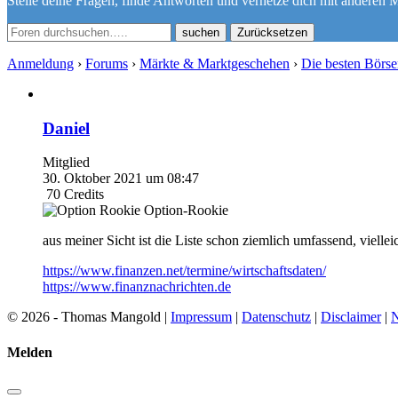
Stelle deine Fragen, finde Antworten und vernetze dich mit anderen M
Zurücksetzen
Anmeldung
›
Forums
›
Märkte & Marktgeschehen
›
Die besten Börs
Daniel
Mitglied
30. Oktober 2021 um 08:47
70
Credits
Option-Rookie
aus meiner Sicht ist die Liste schon ziemlich umfassend, vielle
https://www.finanzen.net/termine/wirtschaftsdaten/
https://www.finanznachrichten.de
© 2026 - Thomas Mangold |
Impressum
|
Datenschutz
|
Disclaimer
|
N
Melden