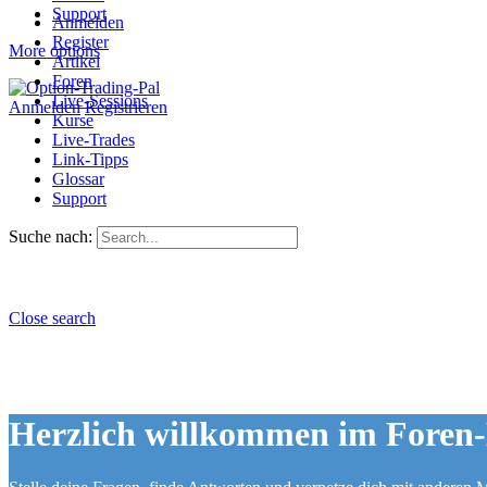
Support
Anmelden
Register
More options
Artikel
Foren
Live-Sessions
Anmelden
Registrieren
Kurse
Live-Trades
Link-Tipps
Glossar
Support
Suche nach:
Close search
Herzlich willkommen im Foren-