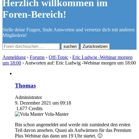
Herzlich willkommen im
Foren-Bereich!
Stelle deine Fragen, finde Antworten und vernetze dich mit anderen
Mitgliedern!
Zurücksetzen
Anmeldung
›
Forums
›
Off-Topic
›
Eric Ludwig -Webinar morgen
um 18:00
›
Antworten auf: Eric Ludwig -Webinar morgen um 18:00
Thomas
Administrator
9. Dezember 2021 um 09:18
1.677
Credits
Vola-Master
Bin schon angemeldet und werde mir zumindest den ersten
Teil davon ansehen. Quasi als Aufwärmen für das Premium
Plus Webinar das dann um 19 Uhr startet. 🙂