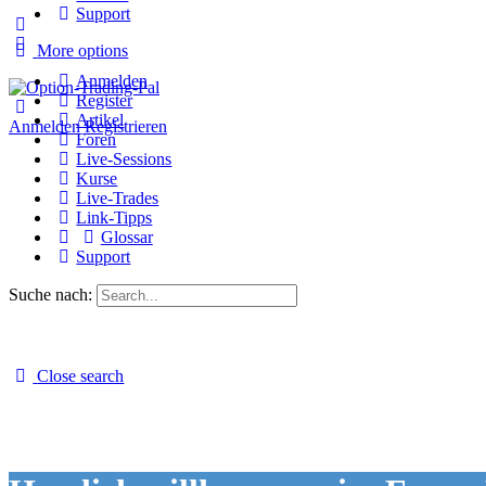
Support
More options
Anmelden
Register
Artikel
Anmelden
Registrieren
Foren
Live-Sessions
Kurse
Live-Trades
Link-Tipps
Glossar
Support
Suche nach:
Close search