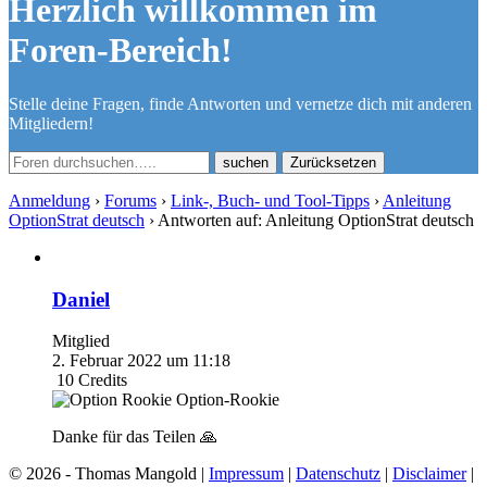
Herzlich willkommen im
Foren-Bereich!
Stelle deine Fragen, finde Antworten und vernetze dich mit anderen
Mitgliedern!
Zurücksetzen
Anmeldung
›
Forums
›
Link-, Buch- und Tool-Tipps
›
Anleitung
OptionStrat deutsch
›
Antworten auf: Anleitung OptionStrat deutsch
Daniel
Mitglied
2. Februar 2022 um 11:18
10
Credits
Option-Rookie
Danke für das Teilen 🙏
© 2026 - Thomas Mangold |
Impressum
|
Datenschutz
|
Disclaimer
|