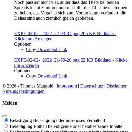
Noch passiert nicht viel, außer dass das Theta bei beiden
Spreads leicht zunimmt und mir hilft, die T0 Linie nach oben
zu heben, das Vega hat sich zum Vortag kaum verändert, die
Deltas sind auch ziemlich gleich geblieben.
EXPE-02-02-_2022_22-03-31.png
205 KB
Bilddatei
-
Klicke um
Anzeigen
Optionen
Copy Download Link
EXPE-02-02-_2022_21-59-20.png
22 KB
Bilddatei
-
Klicke
um
Anzeigen
Optionen
Copy Download Link
© 2026 - Thomas Mangold |
Impressum
|
Datenschutz
|
Disclaimer
|
Nutzungsbedingungen
Melden
Belästigung
Belästigung oder unseriöses Verhalten!
Beleidigung
Enthält beleidigende oder herabsetzende Inhalte