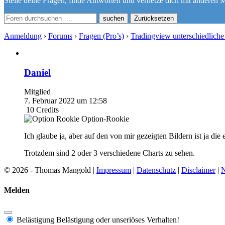
Stelle deine Fragen, finde Antworten und vernetze dich mit anderen M
Zurücksetzen
Anmeldung
›
Forums
›
Fragen (Pro’s)
›
Tradingview unterschiedliche
Daniel
Mitglied
7. Februar 2022 um 12:58
10
Credits
Option-Rookie
Ich glaube ja, aber auf den von mir gezeigten Bildern ist ja die
Trotzdem sind 2 oder 3 verschiedene Charts zu sehen.
© 2026 - Thomas Mangold |
Impressum
|
Datenschutz
|
Disclaimer
|
N
Melden
Belästigung
Belästigung oder unseriöses Verhalten!