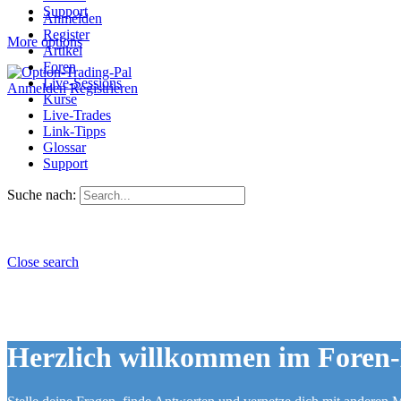
Support
Anmelden
Register
More options
Artikel
Foren
Live-Sessions
Anmelden
Registrieren
Kurse
Live-Trades
Link-Tipps
Glossar
Support
Suche nach:
Close search
Herzlich willkommen im Foren-