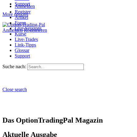
Support
Anmelden
Register
More options
Artikel
Foren
Live-Sessions
Anmelden
Registrieren
Kurse
Live-Trades
Link-Tipps
Glossar
Support
Suche nach:
Close search
Das OptionTradingPal Magazin
Aktuelle Ausgabe