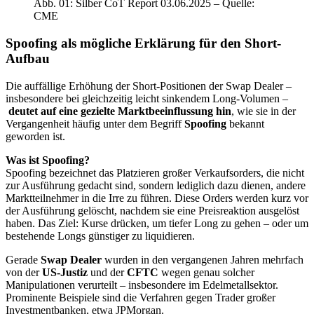
Abb. 01: Silber CoT Report 03.06.2025 – Quelle:
CME
Spoofing als mögliche Erklärung für den Short-
Aufbau
Die auffällige Erhöhung der Short-Positionen der Swap Dealer –
insbesondere bei gleichzeitig leicht sinkendem Long-Volumen –
deutet auf eine gezielte Marktbeeinflussung hin
, wie sie in der
Vergangenheit häufig unter dem Begriff
Spoofing
bekannt
geworden ist.
Was ist Spoofing?
Spoofing bezeichnet das Platzieren großer Verkaufsorders, die nicht
zur Ausführung gedacht sind, sondern lediglich dazu dienen, andere
Marktteilnehmer in die Irre zu führen. Diese Orders werden kurz vor
der Ausführung gelöscht, nachdem sie eine Preisreaktion ausgelöst
haben. Das Ziel: Kurse drücken, um tiefer Long zu gehen – oder um
bestehende Longs günstiger zu liquidieren.
Gerade
Swap Dealer
wurden in den vergangenen Jahren mehrfach
von der
US-Justiz
und der
CFTC
wegen genau solcher
Manipulationen verurteilt – insbesondere im Edelmetallsektor.
Prominente Beispiele sind die Verfahren gegen Trader großer
Investmentbanken, etwa JPMorgan.