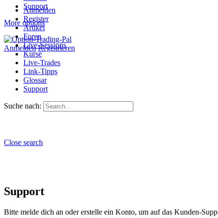
Support
Anmelden
Register
More options
Artikel
Foren
Live-Sessions
Anmelden
Registrieren
Kurse
Live-Trades
Link-Tipps
Glossar
Support
Suche nach:
Close search
Support
Bitte melde dich an oder erstelle ein Konto, um auf das Kunden-Suppo