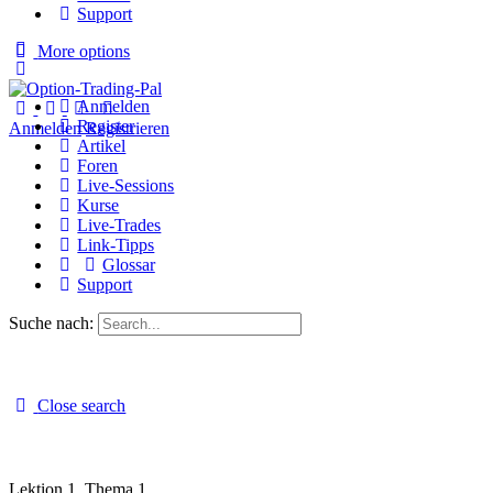
Support
More options
Anmelden
Register
Anmelden
Registrieren
Artikel
Foren
Live-Sessions
Kurse
Live-Trades
Link-Tipps
Glossar
Support
Suche nach:
Close search
Lektion 1, Thema 1