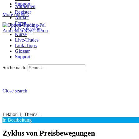
Support
Anmelden
Register
More options
Artikel
Foren
Live-Sessions
Anmelden
Registrieren
Kurse
Live-Trades
Link-Tipps
Glossar
Support
Suche nach:
Close search
Lektion 1, Thema 1
In Bearbeitung
Zyklus von Preisbewegungen