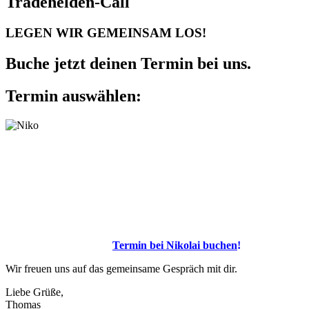
Tradehelden-Call
LEGEN WIR GEMEINSAM LOS!
Buche jetzt deinen Termin bei uns.
Termin auswählen:
Nikolai steht dir zu folgenden Terminen zur Verfügung:
Montag: 14:00 – 18:00 Uhr
Dienstag: 14:00 – 17:00 Uhr
Mittwoch: 14:00 – 18:00 Uhr
Donnerstag: 14:00 – 18:00 Uhr
Freitag: 09:00 – 15:00 Uhr
Hier kannst du deinen
Termin bei Nikolai buchen
!
Wir freuen uns auf das gemeinsame Gespräch mit dir.
Liebe Grüße,
Thomas