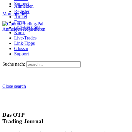
Support
Anmelden
Register
More options
Artikel
Foren
Live-Sessions
Anmelden
Registrieren
Kurse
Live-Trades
Link-Tipps
Glossar
Support
Suche nach:
Close search
Das OTP
Trading-Journal