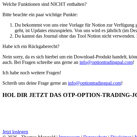
Welche Funktionen sind NICHT enthalten?
Bitte beachte ein paar wichtige Punkte:
Du bekommst von uns eine Vorlage für Notion zur Verfügung gest
geht, ist Updates einzuspielen. Von uns wird es jährlich (im 
Du kannst das Journal ohne das Tool Notion nicht verwenden. D
Habe ich ein Rückgaberecht?
Nein sorry, da es sich hierbei um ein Download-Produkt handelt, könn
auch. Bei Fragen schreibe uns gerne an
info@optiontradingpal.com
!
Ich habe noch weitere Fragen!
Schreib uns deine Frage gerne an
info@optiontradingpal.com
!
HOL DIR JETZT DAS OTP-OPTION-TRADING-
Tracke und analysiere deine Trades wie ein Profi!
Jetzt für 97,- € statt
197,00
€!
Jetzt loslegen