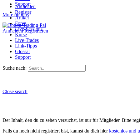
Support
Anmelden
Register
More options
Artikel
Foren
Live-Sessions
Anmelden
Registrieren
Kurse
Live-Trades
Link-Tipps
Glossar
Support
Suche nach:
Close search
Der Inhalt, den du zu sehen versuchst, ist nur für Mitglieder. Bitte re
Falls du noch nicht registriert bist, kannst du dich hier
kostenlos und 