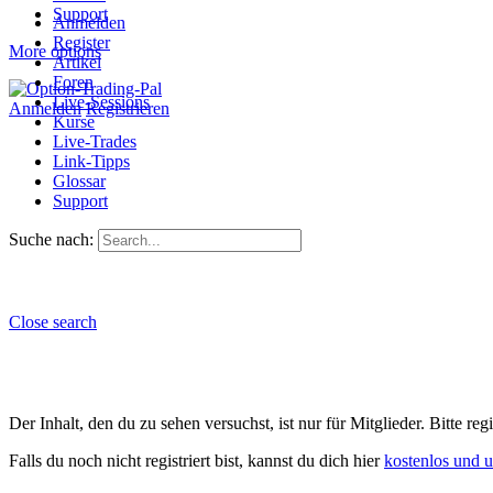
Support
Anmelden
Register
More options
Artikel
Foren
Live-Sessions
Anmelden
Registrieren
Kurse
Live-Trades
Link-Tipps
Glossar
Support
Suche nach:
Close search
Der Inhalt, den du zu sehen versuchst, ist nur für Mitglieder. Bitte re
Falls du noch nicht registriert bist, kannst du dich hier
kostenlos und 