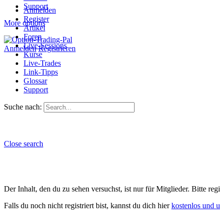
Support
Anmelden
Register
More options
Artikel
Foren
Live-Sessions
Anmelden
Registrieren
Kurse
Live-Trades
Link-Tipps
Glossar
Support
Suche nach:
Close search
Der Inhalt, den du zu sehen versuchst, ist nur für Mitglieder. Bitte re
Falls du noch nicht registriert bist, kannst du dich hier
kostenlos und 