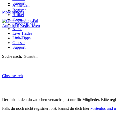
Support
Anmelden
Register
More options
Artikel
Foren
Live-Sessions
Anmelden
Registrieren
Kurse
Live-Trades
Link-Tipps
Glossar
Support
Suche nach:
Close search
Der Inhalt, den du zu sehen versuchst, ist nur für Mitglieder. Bitte re
Falls du noch nicht registriert bist, kannst du dich hier
kostenlos und 