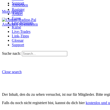
Support
Anmelden
Register
More options
Artikel
Foren
Live-Sessions
Anmelden
Registrieren
Kurse
Live-Trades
Link-Tipps
Glossar
Support
Suche nach:
Close search
Der Inhalt, den du zu sehen versuchst, ist nur für Mitglieder. Bitte re
Falls du noch nicht registriert bist, kannst du dich hier
kostenlos und 