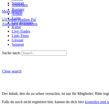
Support
Anmelden
Register
More options
Artikel
Foren
Live-Sessions
Anmelden
Registrieren
Kurse
Live-Trades
Link-Tipps
Glossar
Support
Suche nach:
Close search
Der Inhalt, den du zu sehen versuchst, ist nur für Mitglieder. Bitte re
Falls du noch nicht registriert bist, kannst du dich hier
kostenlos und 