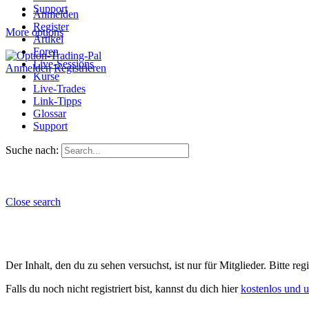
Support
Anmelden
Register
More options
Artikel
Foren
Live-Sessions
Anmelden
Registrieren
Kurse
Live-Trades
Link-Tipps
Glossar
Support
Suche nach:
Close search
Der Inhalt, den du zu sehen versuchst, ist nur für Mitglieder. Bitte re
Falls du noch nicht registriert bist, kannst du dich hier
kostenlos und 