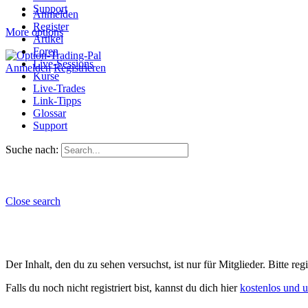
Support
Anmelden
Register
More options
Artikel
Foren
Live-Sessions
Anmelden
Registrieren
Kurse
Live-Trades
Link-Tipps
Glossar
Support
Suche nach:
Close search
Der Inhalt, den du zu sehen versuchst, ist nur für Mitglieder. Bitte re
Falls du noch nicht registriert bist, kannst du dich hier
kostenlos und 