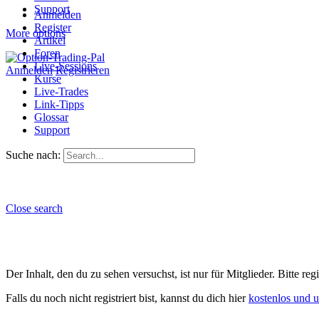
Support
Anmelden
Register
More options
Artikel
Foren
Live-Sessions
Anmelden
Registrieren
Kurse
Live-Trades
Link-Tipps
Glossar
Support
Suche nach:
Close search
Der Inhalt, den du zu sehen versuchst, ist nur für Mitglieder. Bitte re
Falls du noch nicht registriert bist, kannst du dich hier
kostenlos und 