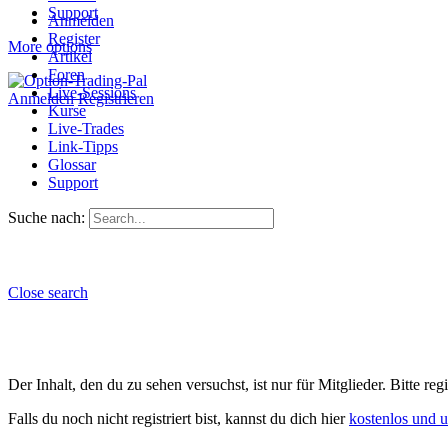
Support
Anmelden
Register
More options
Artikel
Foren
Live-Sessions
Anmelden
Registrieren
Kurse
Live-Trades
Link-Tipps
Glossar
Support
Suche nach:
Close search
Der Inhalt, den du zu sehen versuchst, ist nur für Mitglieder. Bitte re
Falls du noch nicht registriert bist, kannst du dich hier
kostenlos und 