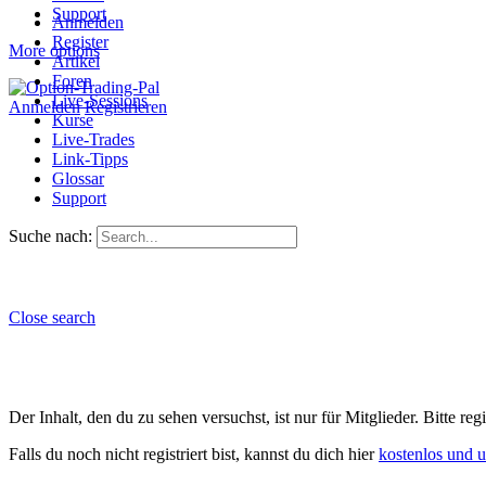
Support
Anmelden
Register
More options
Artikel
Foren
Live-Sessions
Anmelden
Registrieren
Kurse
Live-Trades
Link-Tipps
Glossar
Support
Suche nach:
Close search
Der Inhalt, den du zu sehen versuchst, ist nur für Mitglieder. Bitte re
Falls du noch nicht registriert bist, kannst du dich hier
kostenlos und 