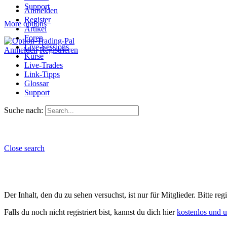
Support
Anmelden
Register
More options
Artikel
Foren
Live-Sessions
Anmelden
Registrieren
Kurse
Live-Trades
Link-Tipps
Glossar
Support
Suche nach:
Close search
Der Inhalt, den du zu sehen versuchst, ist nur für Mitglieder. Bitte re
Falls du noch nicht registriert bist, kannst du dich hier
kostenlos und 