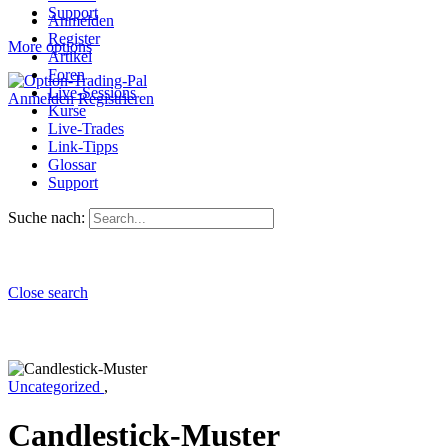
Support
Anmelden
Register
More options
Artikel
Foren
Live-Sessions
Anmelden
Registrieren
Kurse
Live-Trades
Link-Tipps
Glossar
Support
Suche nach:
Close search
Uncategorized
,
Candlestick-Muster