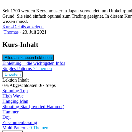
Seit 1700 werden Kerzenmuster in Japan verwendet, um Umkehrpunkte i
Grund. Sie sind einfach optimal zum Trading geeignet. In diesem Kurs 
wissen musst.
Kurs-Details anzeigen
Thomas
·
23. Juli 2021
Kurs-Inhalt
Alles ausklappen
Lektionen
Einleitung + die wichtigsten Infos
Singles Patterns
7 Themen
Erweitern
Lektion Inhalt
0% Abgeschlossen
0/7 Steps
Spinning Top
High Wave
Hanging Man
Shooting Star (inverted Hammer)
Hammer
Doji
Zusammenfassung
Multi Patterns
9 Themen