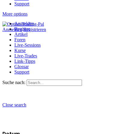
Support
More options
Anmelden
Register
Anmelden
Registrieren
Artikel
Foren
Live-Sessions
Kurse
Live-Trades
Link-Tipps
Glossar
Support
Suche nach:
Close search
Datum