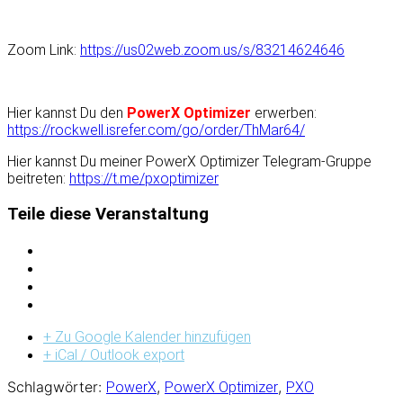
Zoom Link:
https://us02web.zoom.us/s/83214624646
Hier kannst Du den
PowerX Optimizer
erwerben:
https://rockwell.isrefer.com/go/order/ThMar64/
Hier kannst Du meiner PowerX Optimizer Telegram-Gruppe
beitreten
:
https://t.me/pxoptimizer
Teile diese Veranstaltung
+ Zu Google Kalender hinzufügen
+ iCal / Outlook export
Schlagwörter:
,
,
PowerX
PowerX Optimizer
PXO