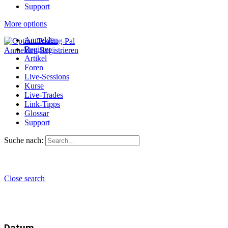
Support
More options
Anmelden
Register
Anmelden
Registrieren
Artikel
Foren
Live-Sessions
Kurse
Live-Trades
Link-Tipps
Glossar
Support
Suche nach:
Close search
Datum