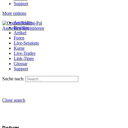
Support
More options
Anmelden
Register
Anmelden
Registrieren
Artikel
Foren
Live-Sessions
Kurse
Live-Trades
Link-Tipps
Glossar
Support
Suche nach:
Close search
Datum