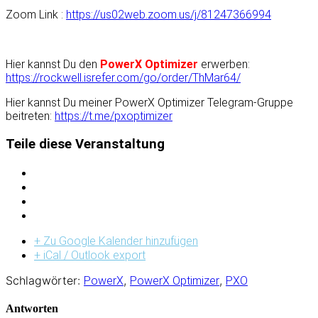
Zoom Link :
https://us02web.zoom.us/j/81247366994
Hier kannst Du den
PowerX Optimizer
erwerben:
https://rockwell.isrefer.com/go/order/ThMar64/
Hier kannst Du meiner PowerX Optimizer Telegram-Gruppe
beitreten
:
https://t.me/pxoptimizer
Teile diese Veranstaltung
+ Zu Google Kalender hinzufügen
+ iCal / Outlook export
Schlagwörter:
,
,
PowerX
PowerX Optimizer
PXO
Antworten