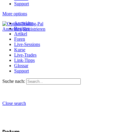
Support
More options
Anmelden
Register
Anmelden
Registrieren
Artikel
Foren
Live-Sessions
Kurse
Live-Trades
Link-Tipps
Glossar
Support
Suche nach:
Close search
Datum