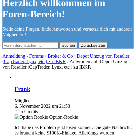
Herzlich willkommen im
Foren-Bereich!
Stelle deine Fragen, finde Antworten und vernetze dich mit anderen
Mitgliedern!
Zurücksetzen
Anmeldung
›
Forums
›
Broker & Co
›
Depot Umzug von Resaller
(CapTrader, Lynx, etc.) zu IBKR
›
Antworten auf: Depot Umzug
von Resaller (CapTrader, Lynx, etc.) zu IBKR
Frank
Mitglied
6. November 2022 um 21:53
125
Credits
Option-Rookie
Ich habe das Problem jetzt lösen können. Die gute Nachricht:
es braucht keine $100K-Einlage. Allerdings wurden