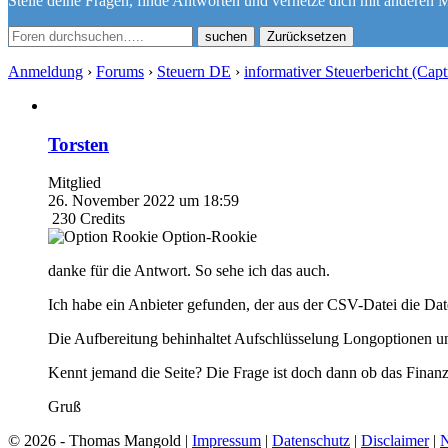
Stelle deine Fragen, finde Antworten und vernetze dich mit anderen M
Zurücksetzen
Anmeldung
›
Forums
›
Steuern DE
›
informativer Steuerbericht (Cap
Torsten
Mitglied
26. November 2022 um 18:59
230
Credits
Option-Rookie
danke für die Antwort. So sehe ich das auch.
Ich habe ein Anbieter gefunden, der aus der CSV-Datei die Date
Die Aufbereitung behinhaltet Aufschlüsselung Longoptionen u
Kennt jemand die Seite? Die Frage ist doch dann ob das Finanzam
Gruß
© 2026 - Thomas Mangold |
Impressum
|
Datenschutz
|
Disclaimer
|
N