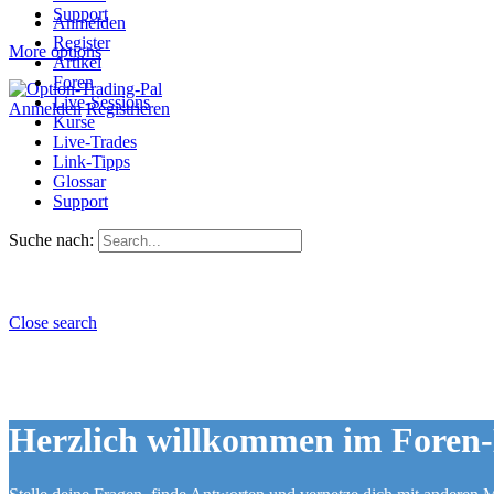
Support
Anmelden
Register
More options
Artikel
Foren
Live-Sessions
Anmelden
Registrieren
Kurse
Live-Trades
Link-Tipps
Glossar
Support
Suche nach:
Close search
Herzlich willkommen im Foren-