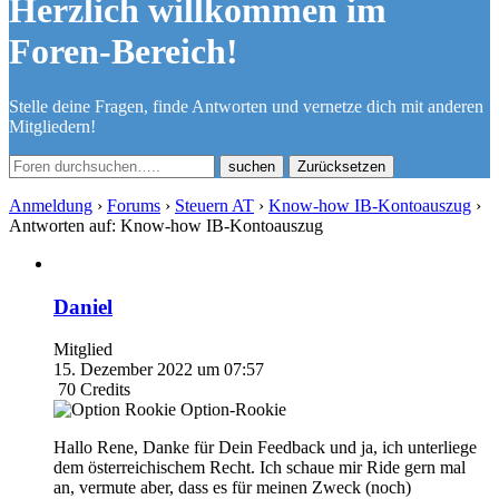
Herzlich willkommen im
Foren-Bereich!
Stelle deine Fragen, finde Antworten und vernetze dich mit anderen
Mitgliedern!
Zurücksetzen
Anmeldung
›
Forums
›
Steuern AT
›
Know-how IB-Kontoauszug
›
Antworten auf: Know-how IB-Kontoauszug
Daniel
Mitglied
15. Dezember 2022 um 07:57
70
Credits
Option-Rookie
Hallo Rene, Danke für Dein Feedback und ja, ich unterliege
dem österreichischem Recht. Ich schaue mir Ride gern mal
an, vermute aber, dass es für meinen Zweck (noch)