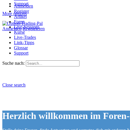
Support
Anmelden
Register
More options
Artikel
Foren
Live-Sessions
Anmelden
Registrieren
Kurse
Live-Trades
Link-Tipps
Glossar
Support
Suche nach:
Close search
Herzlich willkommen im Foren-