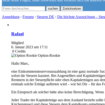
Stelle deine Fragen, finde Antworten und vernetze dich mit anderen M
Zurücksetzen
Anmeldung
›
Forums
›
Steuern DE
›
Die höchste Auszeichung – Ste
Rafael
Mitglied
6. Januar 2023 um 17:11
0
Credits
Option-Rookie
Hallo Marc,
eine Einkommensteuervorauszahlung ist eine ganz normale Sach
sofort die Steuern kassiert. Bei Angestellten und Kapitalerträ
Rentnern in der Steuerpflicht oder eben Kapitalerträgen aus de
erstmals solche Erträge auftreten wird – wie bei Dir – für das F
Ein Einspruch als solcher hätte also keine Berechtigung. Wen
Jeder Trader der Kapitalerträge aus dem Ausland bezieht sollte
Kirchensteuer) und diese Steuern dem Kapitalkonto entnehmen