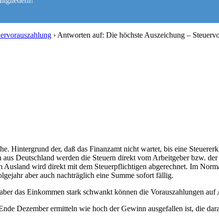
itgliedern!
uervorauszahlung
›
Antworten auf: Die höchste Auszeichung – Steuerv
e. Hintergrund der, daß das Finanzamt nicht wartet, bis eine Steuer
gen aus Deutschland werden die Steuern direkt vom Arbeitgeber bzw. de
m Ausland wird direkt mit dem Steuerpflichtigen abgerechnet. Im Normalf
olgejahr aber auch nachträglich eine Summe sofort fällig.
n aber das Einkommen stark schwankt können die Vorauszahlungen auf A
 Ende Dezember ermitteln wie hoch der Gewinn ausgefallen ist, die dar
.