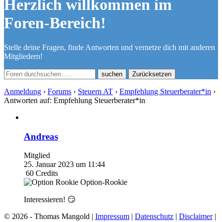
Herzlich willkommen im
Foren-Bereich!
Stelle deine Fragen, finde Antworten und vernetze dich mit anderen
Mitgliedern!
Zurücksetzen
Anmeldung
›
Forums
›
Steuern AT
›
Empfehlung Steuerberater*in
›
Antworten auf: Empfehlung Steuerberater*in
Andreas
Mitglied
25. Januar 2023 um 11:44
60
Credits
Option-Rookie
Interessieren! 😏
© 2026 - Thomas Mangold |
Impressum
|
Datenschutz
|
Disclaimer
|