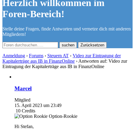
Herzlich willkommen im
Foren-Bereich!
Stelle deine Fragen, finde Antworten und vernetze dich mit anderen
Mitgliedern!
Zurücksetzen
Anmeldung
›
Forums
›
Steuern AT
›
Video zur Eintragung der
Kapitalerträge aus IB in FinanzOnline
›
Antworten auf: Video zur
Eintragung der Kapitalerträge aus IB in FinanzOnline
Marcel
Mitglied
15. April 2023 um 23:49
10
Credits
Option-Rookie
Hi Stefan,