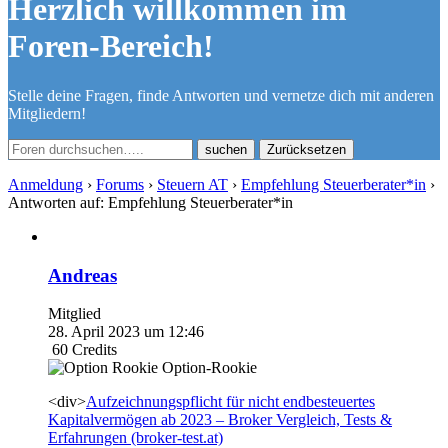
Herzlich willkommen im
Foren-Bereich!
Stelle deine Fragen, finde Antworten und vernetze dich mit anderen
Mitgliedern!
Zurücksetzen
Anmeldung
›
Forums
›
Steuern AT
›
Empfehlung Steuerberater*in
›
Antworten auf: Empfehlung Steuerberater*in
Andreas
Mitglied
28. April 2023 um 12:46
60
Credits
Option-Rookie
<div>
Aufzeichnungspflicht für nicht endbesteuertes
Kapitalvermögen ab 2023 – Broker Vergleich, Tests &
Erfahrungen (broker-test.at)