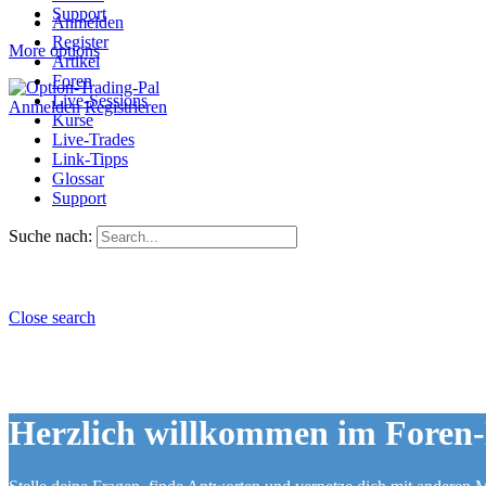
Support
Anmelden
Register
More options
Artikel
Foren
Live-Sessions
Anmelden
Registrieren
Kurse
Live-Trades
Link-Tipps
Glossar
Support
Suche nach:
Close search
Herzlich willkommen im Foren-