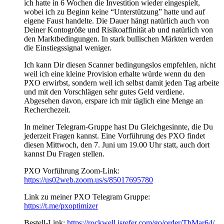
ich hatte in 6 Wochen die Investition wieder eingespielt,
wobei ich zu Beginn keine “Unterstützung” hatte und auf
eigene Faust handelte. Die Dauer hängt natürlich auch von
Deiner Kontogröße und Risikoaffinität ab und natürlich von
den Marktbedingungen. In stark bullischen Märkten werden
die Einstiegssignal weniger.
Ich kann Dir diesen Scanner bedingungslos empfehlen, nicht
weil ich eine kleine Provision erhalte würde wenn du den
PXO erwirbst, sondern weil ich selbst damit jeden Tag arbeite
und mit den Vorschlägen sehr gutes Geld verdiene.
Abgesehen davon, erspare ich mir täglich eine Menge an
Recherchezeit.
In meiner Telegram-Gruppe hast Du Gleichgesinnte, die Du
jederzeit Fragen kannst. Eine Vorführung des PXO findet
diesen Mittwoch, den 7. Juni um 19.00 Uhr statt, auch dort
kannst Du Fragen stellen.
PXO Vorführung Zoom-Link:
https://us02web.zoom.us/s/85017695780
Link zu meiner PXO Telegram Gruppe:
https://t.me/pxoptimizer
Bestell-Link:
https://rockwell.isrefer.com/go/order/ThMar64/