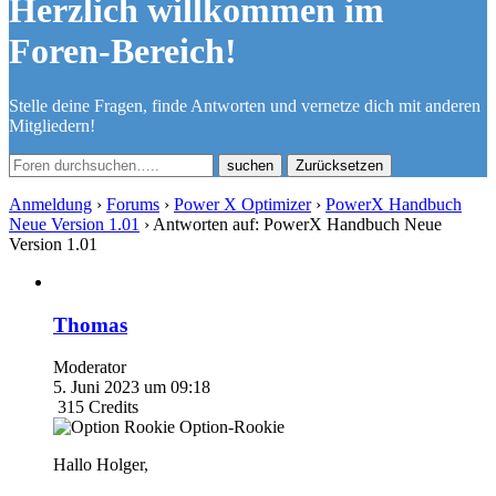
Herzlich willkommen im
Foren-Bereich!
Stelle deine Fragen, finde Antworten und vernetze dich mit anderen
Mitgliedern!
Zurücksetzen
Anmeldung
›
Forums
›
Power X Optimizer
›
PowerX Handbuch
Neue Version 1.01
›
Antworten auf: PowerX Handbuch Neue
Version 1.01
Thomas
Moderator
5. Juni 2023 um 09:18
315
Credits
Option-Rookie
Hallo Holger,