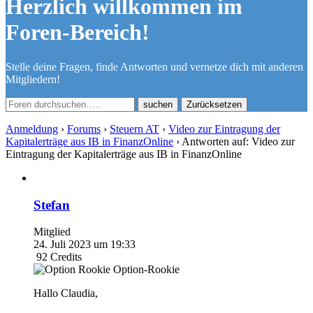
Herzlich willkommen im
Foren-Bereich!
Stelle deine Fragen, finde Antworten und vernetze dich mit anderen
Mitgliedern!
Zurücksetzen
Anmeldung
›
Forums
›
Steuern AT
›
Video zur Eintragung der
Kapitalerträge aus IB in FinanzOnline
›
Antworten auf: Video zur
Eintragung der Kapitalerträge aus IB in FinanzOnline
Stefan
Mitglied
24. Juli 2023 um 19:33
92
Credits
Option-Rookie
Hallo Claudia,