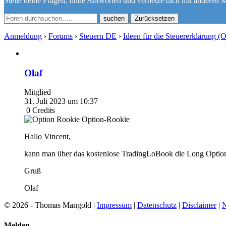
Stelle deine Fragen, finde Antworten und vernetze dich mit anderen M
Zurücksetzen
Anmeldung
›
Forums
›
Steuern DE
›
Ideen für die Steuererklärung (
Olaf
Mitglied
31. Juli 2023 um 10:37
0
Credits
Option-Rookie
Hallo Vincent,
kann man über das kostenlose TradingLoBook die Long Optionen
Gruß
Olaf
© 2026 - Thomas Mangold |
Impressum
|
Datenschutz
|
Disclaimer
|
N
Melden