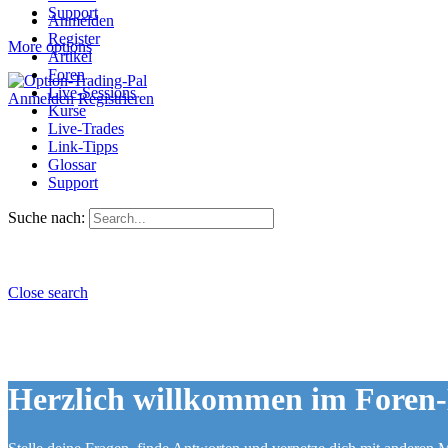
Support
Anmelden
Register
More options
Artikel
Foren
Live-Sessions
Anmelden
Registrieren
Kurse
Live-Trades
Link-Tipps
Glossar
Support
Suche nach:
Close search
Herzlich willkommen im Foren-